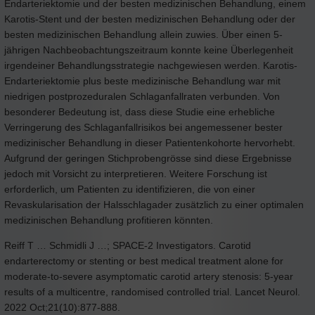
Endarteriektomie und der besten medizinischen Behandlung, einem
Karotis-Stent und der besten medizinischen Behandlung oder der
besten medizinischen Behandlung allein zuwies. Über einen 5-
jährigen Nachbeobachtungszeitraum konnte keine Überlegenheit
irgendeiner Behandlungsstrategie nachgewiesen werden. Karotis-
Endarteriektomie plus beste medizinische Behandlung war mit
niedrigen postprozeduralen Schlaganfallraten verbunden. Von
besonderer Bedeutung ist, dass diese Studie eine erhebliche
Verringerung des Schlaganfallrisikos bei angemessener bester
medizinischer Behandlung in dieser Patientenkohorte hervorhebt.
Aufgrund der geringen Stichprobengrösse sind diese Ergebnisse
jedoch mit Vorsicht zu interpretieren. Weitere Forschung ist
erforderlich, um Patienten zu identifizieren, die von einer
Revaskularisation der Halsschlagader zusätzlich zu einer optimalen
medizinischen Behandlung profitieren könnten.
Reiff T … Schmidli J …; SPACE-2 Investigators. Carotid
endarterectomy or stenting or best medical treatment alone for
moderate-to-severe asymptomatic carotid artery stenosis: 5-year
results of a multicentre, randomised controlled trial. Lancet Neurol.
2022 Oct;21(10):877-888.