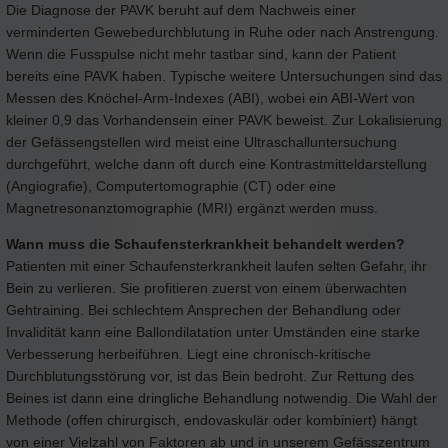
Die Diagnose der PAVK beruht auf dem Nachweis einer
verminderten Gewebedurchblutung in Ruhe oder nach Anstrengung.
Wenn die Fusspulse nicht mehr tastbar sind, kann der Patient
bereits eine PAVK haben. Typische weitere Untersuchungen sind das
Messen des Knöchel-Arm-Indexes (ABI), wobei ein ABI-Wert von
kleiner 0,9 das Vorhandensein einer PAVK beweist. Zur Lokalisierung
der Gefässengstellen wird meist eine Ultraschalluntersuchung
durchgeführt, welche dann oft durch eine Kontrastmitteldarstellung
(Angiografie), Computertomographie (CT) oder eine
Magnetresonanztomographie (MRI) ergänzt werden muss.
Wann muss die Schaufensterkrankheit behandelt werden?
Patienten mit einer Schaufensterkrankheit laufen selten Gefahr, ihr
Bein zu verlieren. Sie profitieren zuerst von einem überwachten
Gehtraining. Bei schlechtem Ansprechen der Behandlung oder
Invalidität kann eine Ballondilatation unter Umständen eine starke
Verbesserung herbeiführen. Liegt eine chronisch-kritische
Durchblutungsstörung vor, ist das Bein bedroht. Zur Rettung des
Beines ist dann eine dringliche Behandlung notwendig. Die Wahl der
Methode (offen chirurgisch, endovaskulär oder kombiniert) hängt
von einer Vielzahl von Faktoren ab und in unserem Gefässzentrum