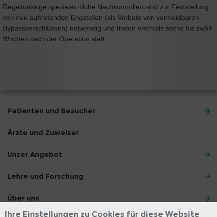
Regelmässige spezialärztliche Nachkontrollen sind zur Feststellung
von neu auftretenden Engstellen (als Vorbote von vermeidbaren
Bypassverschlüssen) notwendig und finden erstmals sechs bis zwölf
Wochen nach der Operation statt.
Patienten und Besucher
Ärzte und Zuweiser
Unser Angebot
Lehre und Forschung
Über uns
Ihre Einstellungen zu Cookies für diese Website