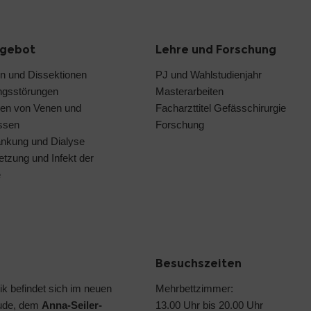
ngebot
Lehre und Forschung
 und Dissektionen
PJ und Wahlstudienjahr
ngsstörungen
Masterarbeiten
en von Venen und
Facharzttitel Gefässchirurgie
ssen
Forschung
ankung und Dialyse
etzung und Infekt der
e
Besuchszeiten
ik befindet sich im neuen
Mehrbettzimmer:
ude, dem
Anna-Seiler-
13.00 Uhr bis 20.00 Uhr