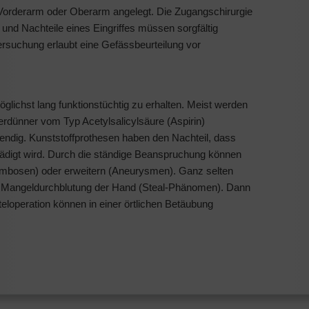
 Vorderarm oder Oberarm angelegt. Die Zugangschirurgie
 und Nachteile eines Eingriffes müssen sorgfältig
rsuchung erlaubt eine Gefässbeurteilung vor
glichst lang funktionstüchtig zu erhalten. Meist werden
erdünner vom Typ Acetylsalicylsäure (Aspirin)
wendig. Kunststoffprothesen haben den Nachteil, dass
hädigt wird. Durch die ständige Beanspruchung können
rombosen) oder erweitern (Aneurysmen). Ganz selten
einer Mangeldurchblutung der Hand (Steal-Phänomen). Dann
teloperation können in einer örtlichen Betäubung