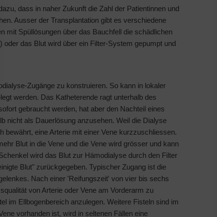
zu, dass in naher Zukunft die Zahl der Patientinnen und
hen. Ausser der Transplantation gibt es verschiedene
n mit Spüllösungen über das Bauchfell die schädlichen
) oder das Blut wird über ein Filter-System gepumpt und
odialyse-Zugänge zu konstruieren. So kann in lokaler
elegt werden. Das Katheterende ragt unterhalb des
sofort gebraucht werden, hat aber den Nachteil eines
lb nicht als Dauerlösung anzusehen. Weil die Dialyse
 bewährt, eine Arterie mit einer Vene kurzzuschliessen.
 mehr Blut in die Vene und die Vene wird grösser und kann
 Schenkel wird das Blut zur Hämodialyse durch den Filter
nigte Blut" zurückgegeben. Typischer Zugang ist die
enkes. Nach einer 'Reifungszeit' von vier bis sechs
qualität von Arterie oder Vene am Vorderarm zu
stel im Ellbogenbereich anzulegen. Weitere Fisteln sind im
ne vorhanden ist, wird in seltenen Fällen eine