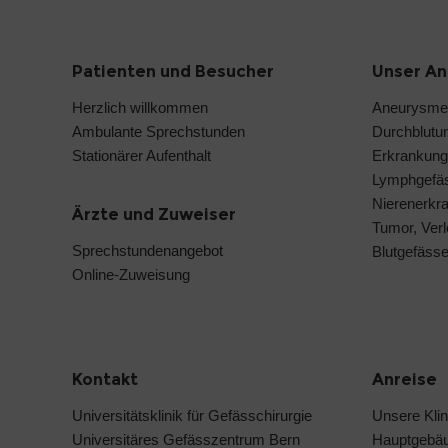
Patienten und Besucher
Unser A
Herzlich willkommen
Aneurysmen
Ambulante Sprechstunden
Durchblutu
Stationärer Aufenthalt
Erkrankung
Lymphgefä
Nierenerkr
Ärzte und Zuweiser
Tumor, Verl
Sprechstundenangebot
Blutgefäss
Online-Zuweisung
Kontakt
Anreise
Universitätsklinik für Gefässchirurgie
Unsere Klin
Universitäres Gefässzentrum Bern
Hauptgebä