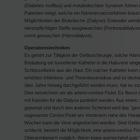
(Diabetes mellitus) und metabolischem Syndrom führen da
Patienten steigt, welche ein Nierenersatzverfahren brauc
Möglichkeiten der Blutwäsche (Dialyse): Entweder werde
nierenpflichtigen Stoffe ausgewaschen (Peritonealdialyse
somit gewaschen (Hämodialyse).
Operationstechniken
Es gehört zur Tätigkeit der Gefässchirurgie, solche Häm
Betäubung ein tunnelierter Katheter in die Halsvene eing
Schlüsselbeins aus der Haut. Ein solcher Katheter kann 
erhöhten Infektions- und Thromboserisikos und ist desha
über Jahre hinweg durchgeführt werden muss, hat es sich
Dies bezeichnen wir als arterio-venöse Fistel. Es fliesst
mit Kanülen für die Dialyse punktiert werden. Aus einem
gepumpt und durch den anderen Schenkel wird das "gerei
sogenannte Cimino-Fistel am Vorderarm nahe des Handgel
Wochen kann die Vene angestochen werden. Sind Gefäss
schlecht, besteht die Möglichkeit, eine arterio-venöse Fi
Oberarmbereich möglich. Wenn keine ausreichend gute Ve