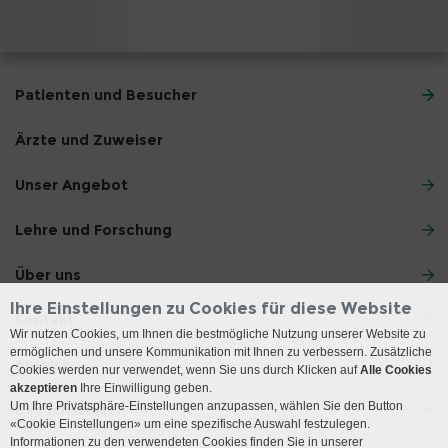
Patienten und Besucher
Ärzte und Zuweiser
Unser Angebot
Lehre und Forschung
Über uns
Ihre Einstellungen zu Cookies für diese Website
Kontakt
Wir nutzen Cookies, um Ihnen die bestmögliche Nutzung unserer Website zu
ermöglichen und unsere Kommunikation mit Ihnen zu verbessern. Zusätzliche
Anreise
Cookies werden nur verwendet, wenn Sie uns durch Klicken auf
Alle Cookies
akzeptieren
Ihre Einwilligung geben.
Um Ihre Privatsphäre-Einstellungen anzupassen, wählen Sie den Button
Besuchszeiten
«Cookie Einstellungen» um eine spezifische Auswahl festzulegen.
Informationen zu den verwendeten Cookies finden Sie in unserer