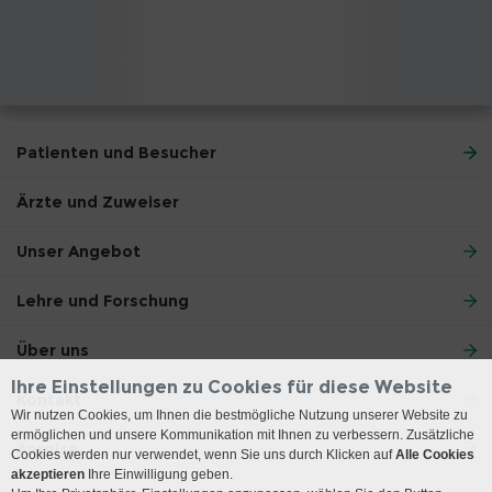
Patienten und Besucher
Ärzte und Zuweiser
Unser Angebot
Lehre und Forschung
Über uns
Ihre Einstellungen zu Cookies für diese Website
Kontakt
Wir nutzen Cookies, um Ihnen die bestmögliche Nutzung unserer Website zu
ermöglichen und unsere Kommunikation mit Ihnen zu verbessern. Zusätzliche
Anreise
Cookies werden nur verwendet, wenn Sie uns durch Klicken auf
Alle Cookies
akzeptieren
Ihre Einwilligung geben.