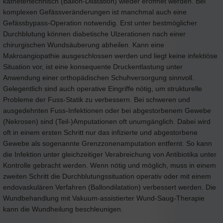
kathetertechnisch (Ballon-Dilatation) wieder eröffnet werden. Bei
komplexen Gefässveränderungen ist manchmal auch eine
Gefässbypass-Operation notwendig. Erst unter bestmöglicher
Durchblutung können diabetische Ulzerationen nach einer
chirurgischen Wundsäuberung abheilen. Kann eine
Makroangiopathie ausgeschlossen werden und liegt keine infektiöse
Situation vor, ist eine konsequente Druckentlastung unter
Anwendung einer orthopädischen Schuhversorgung sinnvoll.
Gelegentlich sind auch operative Eingriffe nötig, um strukturelle
Probleme der Fuss-Statik zu verbessern. Bei schweren und
ausgedehnten Fuss-Infektionen oder bei abgestorbenem Gewebe
(Nekrosen) sind (Teil-)Amputationen oft unumgänglich. Dabei wird
oft in einem ersten Schritt nur das infizierte und abgestorbene
Gewebe als sogenannte Grenzzonenamputation entfernt. So kann
die Infektion unter gleichzeitiger Verabreichung von Antibiotika unter
Kontrolle gebracht werden. Wenn nötig und möglich, muss in einem
zweiten Schritt die Durchblutungssituation operativ oder mit einem
endovaskulären Verfahren (Ballondilatation) verbessert werden. Die
Wundbehandlung mit Vakuum-assistierter Wund-Saug-Therapie
kann die Wundheilung beschleunigen.