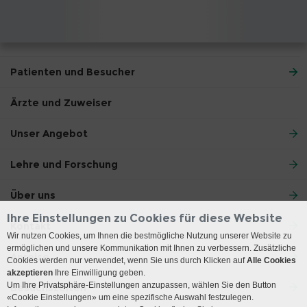
Patienten und Besucher
Ärzte und Zuweiser
Unser Angebot
Lehre und Forschung
Über uns
Ihre Einstellungen zu Cookies für diese Website
Kontakt
Wir nutzen Cookies, um Ihnen die bestmögliche Nutzung unserer Website zu
ermöglichen und unsere Kommunikation mit Ihnen zu verbessern. Zusätzliche
Anreise
Cookies werden nur verwendet, wenn Sie uns durch Klicken auf
Alle Cookies
akzeptieren
Ihre Einwilligung geben.
Um Ihre Privatsphäre-Einstellungen anzupassen, wählen Sie den Button
Besuchszeiten
«Cookie Einstellungen» um eine spezifische Auswahl festzulegen.