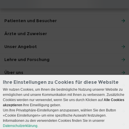
Patienten und Besucher
Ärzte und Zuweiser
Unser Angebot
Lehre und Forschung
Über uns
Ihre Einstellungen zu Cookies für diese Website
Kontakt
Wir nutzen Cookies, um Ihnen die bestmögliche Nutzung unserer Website zu
ermöglichen und unsere Kommunikation mit Ihnen zu verbessern. Zusätzliche
Anreise
Cookies werden nur verwendet, wenn Sie uns durch Klicken auf
Alle Cookies
akzeptieren
Ihre Einwilligung geben.
Um Ihre Privatsphäre-Einstellungen anzupassen, wählen Sie den Button
Besuchszeiten
«Cookie Einstellungen» um eine spezifische Auswahl festzulegen.
Informationen zu den verwendeten Cookies finden Sie in unserer
Social Media
Datenschutzerklärung.