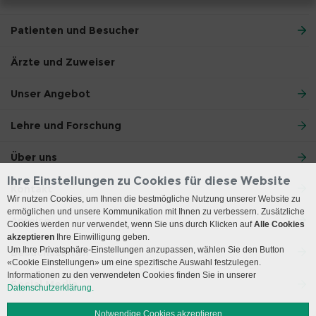
Patienten und Besucher
Ärzte und Zuweiser
Unser Angebot
Lehre und Forschung
Über uns
Ihre Einstellungen zu Cookies für diese Website
Kontakt
Wir nutzen Cookies, um Ihnen die bestmögliche Nutzung unserer Website zu
ermöglichen und unsere Kommunikation mit Ihnen zu verbessern. Zusätzliche
Anreise
Cookies werden nur verwendet, wenn Sie uns durch Klicken auf
Alle Cookies
akzeptieren
Ihre Einwilligung geben.
Um Ihre Privatsphäre-Einstellungen anzupassen, wählen Sie den Button
Besuchszeiten
«Cookie Einstellungen» um eine spezifische Auswahl festzulegen.
Informationen zu den verwendeten Cookies finden Sie in unserer
Social Media
Datenschutzerklärung.
Notwendige Cookies akzeptieren