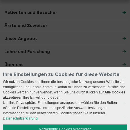
Patienten und Besucher
Ärzte und Zuweiser
Unser Angebot
Lehre und Forschung
Über uns
Ihre Einstellungen zu Cookies für diese Website
Kontakt
Wir nutzen Cookies, um Ihnen die bestmögliche Nutzung unserer Website zu
ermöglichen und unsere Kommunikation mit Ihnen zu verbessern. Zusätzliche
Anreise
Cookies werden nur verwendet, wenn Sie uns durch Klicken auf
Alle Cookies
akzeptieren
Ihre Einwilligung geben.
Um Ihre Privatsphäre-Einstellungen anzupassen, wählen Sie den Button
Besuchszeiten
«Cookie Einstellungen» um eine spezifische Auswahl festzulegen.
Informationen zu den verwendeten Cookies finden Sie in unserer
Social Media
Datenschutzerklärung.
Notwendige Cookies akzeptieren