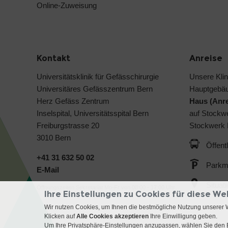
Online-Zuweisung
Kontakt
Anreise
Universitätsklinik für Gefässchirurgie
Unsere Klin
Universitäres Gefässzentrum Bern
Hauptgebä
Herz Gefäss Zentrum
Haus (Anre
Inselspital, Universitätsspital Bern
auf Stockwe
Freiburgstrasse 20
Stockwerk 
3010 Bern
Öffent
+41 31 632 50 02
Parkmö
E-Mail
Situat
Öffnungszeiten Sekretariat Mo-Fr von 08:00 - 17:00 Uhr.
Ihre Einstellungen zu Cookies für diese We
Wir nutzen Cookies, um Ihnen die bestmögliche Nutzung unserer 
Klicken auf
Alle Cookies akzeptieren
Ihre Einwilligung geben.
Um Ihre Privatsphäre-Einstellungen anzupassen, wählen Sie den B