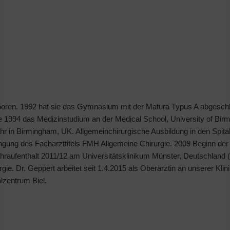
boren. 1992 hat sie das Gymnasium mit der Matura Typus A abgesch
 sie 1994 das Medizinstudium an der Medical School, University of B
r in Birmingham, UK. Allgemeinchirurgische Ausbildung in den Spitä
langung des Facharzttitels FMH Allgemeine Chirurgie. 2009 Beginn de
ahraufenthalt 2011/12 am Universitätsklinikum Münster, Deutschland (
gie. Dr. Geppert arbeitet seit 1.4.2015 als Oberärztin an unserer Klin
alzentrum Biel.