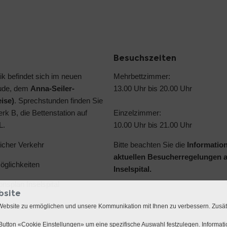
Besuchszeiten
ik befindet sich im neuen
Mehrbettzimmer:
ude, dem
Anna-Seiler-
13.00 Uhr bis 20.00 Uhr
ise)
. Sprechstunden finden Sie
rk B, die Bettenstation auf
Einzelzimmer:
L.
10.00 Uhr bis 21.00 Uhr
licher Verkehr
Bitte beachten Sie die
Informatio
aktuellen Besucherregelungen 
glichkeiten
Inselspital.
ionsplan Inselspital
bsite
Website zu ermöglichen und unsere Kommunikation mit Ihnen zu verbessern. Zusä
utton «Cookie Einstellungen» um eine spezifische Auswahl festzulegen. Informat