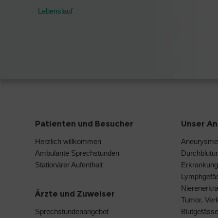
Lebenslauf
Patienten und Besucher
Unser A
Herzlich willkommen
Aneurysmen
Ambulante Sprechstunden
Durchblutu
Stationärer Aufenthalt
Erkrankung
Lymphgefä
Nierenerkr
Ärzte und Zuweiser
Tumor, Verl
Sprechstundenangebot
Blutgefäss