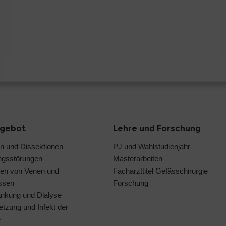
ngebot
Lehre und Forschung
 und Dissektionen
PJ und Wahlstudienjahr
ngsstörungen
Masterarbeiten
en von Venen und
Facharzttitel Gefässchirurgie
ssen
Forschung
ankung und Dialyse
etzung und Infekt der
e