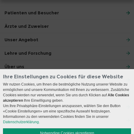
Patienten und Besucher
Ärzte und Zuweiser
Unser Angebot
Lehre und Forschung
Über uns
Ihre Einstellungen zu Cookies für diese Website
Kontakt
Wir nutzen Cookies, um Ihnen die bestmögliche Nutzung unserer Website zu
ermöglichen und unsere Kommunikation mit Ihnen zu verbessern. Zusätzliche
Anreise
Cookies werden nur verwendet, wenn Sie uns durch Klicken auf
Alle Cookies
akzeptieren
Ihre Einwilligung geben.
Um Ihre Privatsphäre-Einstellungen anzupassen, wählen Sie den Button
Besuchszeiten
«Cookie Einstellungen» um eine spezifische Auswahl festzulegen.
Informationen zu den verwendeten Cookies finden Sie in unserer
Social Media
Datenschutzerklärung.
Notwendige Cookies akzeptieren