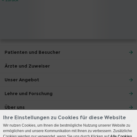
Patienten und Besucher
Ärzte und Zuweiser
Unser Angebot
Lehre und Forschung
Über uns
Ihre Einstellungen zu Cookies für diese Website
Kontakt
Wir nutzen Cookies, um Ihnen die bestmögliche Nutzung unserer Website zu
ermöglichen und unsere Kommunikation mit Ihnen zu verbessern. Zusätzliche
Anreise
Cookies werden nur verwendet, wenn Sie uns durch Klicken auf
Alle Cookies