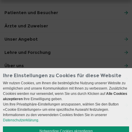
Patienten und Besucher
Ärzte und Zuweiser
Unser Angebot
Lehre und Forschung
Über uns
Ihre Einstellungen zu Cookies für diese Website
Kontakt
Wir nutzen Cookies, um Ihnen die bestmögliche Nutzung unserer Website zu
ermöglichen und unsere Kommunikation mit Ihnen zu verbessern. Zusätzliche
Anreise
Cookies werden nur verwendet, wenn Sie uns durch Klicken auf
Alle Cookies
akzeptieren
Ihre Einwilligung geben.
Um Ihre Privatsphäre-Einstellungen anzupassen, wählen Sie den Button
Besuchszeiten
«Cookie Einstellungen» um eine spezifische Auswahl festzulegen.
Informationen zu den verwendeten Cookies finden Sie in unserer
Social Media
Datenschutzerklärung.
Notwendige Cookies akzeptieren