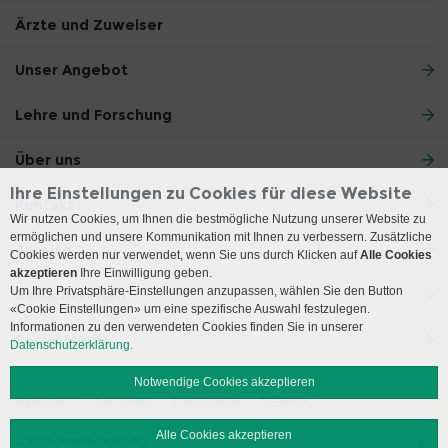
Ärzte und Zuweiser
Unser Angebot
Lehre und Forschung
Über uns
Ihre Einstellungen zu Cookies für diese Website
Kontakt
Wir nutzen Cookies, um Ihnen die bestmögliche Nutzung unserer Website zu
ermöglichen und unsere Kommunikation mit Ihnen zu verbessern. Zusätzliche
Anreise
Cookies werden nur verwendet, wenn Sie uns durch Klicken auf
Alle Cookies
akzeptieren
Ihre Einwilligung geben.
Um Ihre Privatsphäre-Einstellungen anzupassen, wählen Sie den Button
Besuchszeiten
«Cookie Einstellungen» um eine spezifische Auswahl festzulegen.
Informationen zu den verwendeten Cookies finden Sie in unserer
Social Media
Datenschutzerklärung.
Notwendige Cookies akzeptieren
Impressum
Disclaimer
Datenschutz
Sitemap
Alle Cookies akzeptieren
© 2026 Insel Gruppe AG