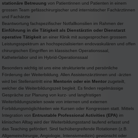
stationäre Betreuung
von Patientinnen und Patienten in einem
grossen Team gefässchirurgischer und internistischer Fachärztinnen
und Fachärzte
Beantwortung fachspezifischer Notfallkonsilien im Rahmen der
Einführung in die Tätigkeit als Dienstärztin oder Dienstarzt
operative Tätigkeit
an einer Klinik mit ausgesprochen grossem
Leistungsspektrum an hochspezialisierten endovaskulären und offen
chirurgischen Eingriffen im klassischen Operationssaal,
Katheterlabor und im Hybrid-Operationssaal
Besonders wichtig ist uns eine strukturierte und persönliche
Förderung der Weiterbildung. Allen Assistenzärztinnen und -ärzten
wird bei Stellenantritt eine
Mentorin oder ein Mentor
zugeteilt,
welcher die Weiterbildungszeit begleit. Es finden regelmässige
Gespräche zur Planung von kurz- und langfristigen
Weiterbildungszielen sowie von internen und externen
Forbildungsmöglichkeiten wie Kursen oder Kongressen statt. Mittels
Integration von
Entrustable Professional Activities (EPA)
im
klinischen Alltag wird der Weiterbildungsstand laufend erfasst und
das Teaching gefördert. Sind fachübergreifende Rotationen (z.B.
Allgemeinchirurgie, Angiologie, Intensivmedizin) gewünscht oder