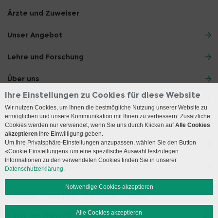
Ärzte und Zuweiser
Unser Angebot
Lehre und Forschung
Über uns
Ihre Einstellungen zu Cookies für diese Website
Kontakt
Wir nutzen Cookies, um Ihnen die bestmögliche Nutzung unserer Website zu
ermöglichen und unsere Kommunikation mit Ihnen zu verbessern. Zusätzliche
Anreise
Cookies werden nur verwendet, wenn Sie uns durch Klicken auf
Alle Cookies
akzeptieren
Ihre Einwilligung geben.
Um Ihre Privatsphäre-Einstellungen anzupassen, wählen Sie den Button
Besuchszeiten
«Cookie Einstellungen» um eine spezifische Auswahl festzulegen.
Informationen zu den verwendeten Cookies finden Sie in unserer
Social Media
Datenschutzerklärung.
Notwendige Cookies akzeptieren
Impressum
Disclaimer
Datenschutz
Sitemap
Alle Cookies akzeptieren
© 2026 Insel Gruppe AG